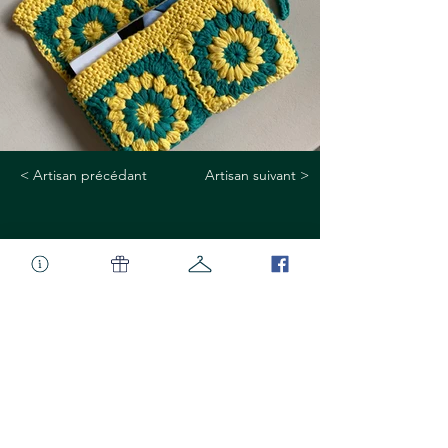
< Artisan précédant
Artisan suivant >
ORGANISATEUR
L'OS A MOELLE
Venue
11-12-13 & 14 décembre 2025
Marché de Noël de l'Os à Moelle
Avenue Emile Max 153