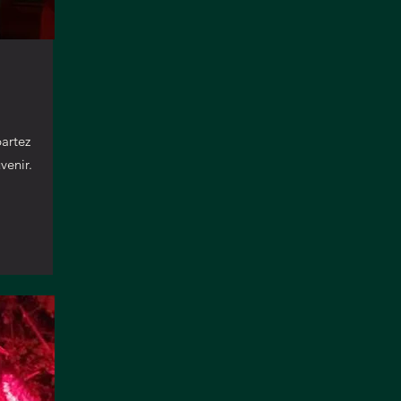
E
artez
uve
nir.