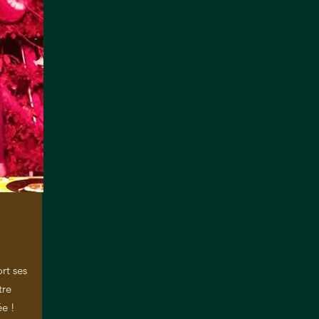
ort ses
tre
ée !