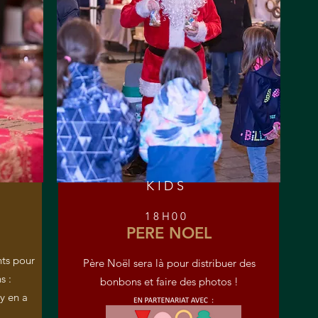
KIDS
18H00
PERE NOEL
nts pour
Père Noël sera là pour distribuer des
s :
bonbons et faire des photos !
y en a