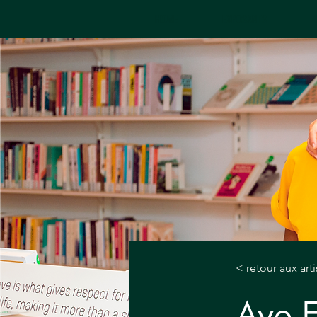
HOME
EXPOSANTS
A
< retour aux art
Ayo E