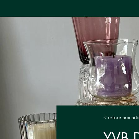
HOME
EXPOSANTS
A
< retour aux art
YVB 