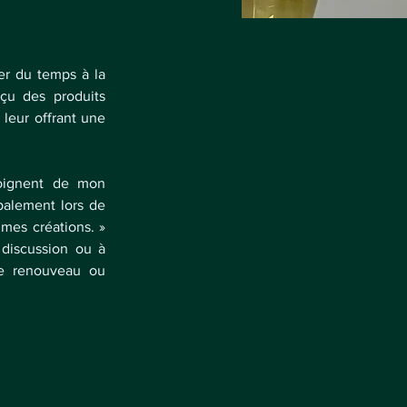
er du temps à la 
çu des produits 
leur offrant une 
oignent de mon 
palement lors de 
es créations. » 
 discussion ou à 
de renouveau ou 